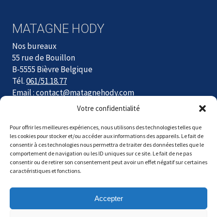
MATAGNE HODY
Nos bureaux
55 rue de Bouillon
B-5555 Bièvre Belgique
Tél.
061/51.18.77
Email :
contact@matagnehody.com
Votre confidentialité
Du lundi au jeudi de 9h à 12h et de 13h à 17h
Le vendredi de 9h à 12h
Pour offrir les meilleures expériences, nous utilisons des technologies telles que
Fermé le samedi
les cookies pour stocker et/ou accéder aux informations des appareils. Le fait de
consentir à ces technologies nous permettra de traiter des données telles que le
comportement de navigation ou les ID uniques sur ce site. Le fait de ne pas
consentir ou de retirer son consentement peut avoir un effet négatif sur certaines
caractéristiques et fonctions.
Accepter
Copyright © Matagne Hody. De nouveaux tarifs sont