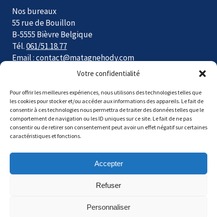
Nos bureaux
55 rue de Bouillon
B-5555 Bièvre Belgique
Tél.
061/51.18.77
Email :
contact@matagnehody.com
Votre confidentialité
Du lundi au jeudi de 9h à 12h et de 13h à 17h
Le vendredi de 9h à 12h
Pour offrir les meilleures expériences, nous utilisons des technologies telles que
Fermé le samedi
les cookies pour stocker et/ou accéder aux informations des appareils. Le fait de
consentir à ces technologies nous permettra de traiter des données telles que le
comportement de navigation ou les ID uniques sur ce site. Le fait de ne pas
consentir ou de retirer son consentement peut avoir un effet négatif sur certaines
caractéristiques et fonctions.
Accepter
Copyright © Matagne Hody. De nouveaux tarifs sont
Refuser
applicables à partir du 1er mai. Les modifications sont
en cours. Nous vous invitons à nous consulter pour
Personnaliser
vérifier les prix. Nos prix sont HTVA.