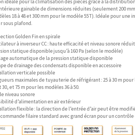
n idéale pour la climatisation des pièces grâce à la distributio
intérieure gainable de dimensions réduites (seulement 200 m
èles 18 à 48 et 300 mm pour le modèle 55T). Idéale pour une ins
r sous plafond.
ection Golden Fin en spirale
ilateur à inverseur CC : haute efficacité et niveau sonore réduit
sion statique disponible jusqu’à 160 Pa (selon le modèle)
age automatique de la pression statique disponible
e de drainage des condensats disponible en accessoire
allation verticale possible
ueurs maximales de tuyauterie de réfrigérant : 25 à 30 m pour
t 30, et 75 m pour les modèles 36 à 50.
le niveau sonore
ibilité d’alimentation en air extérieur
allation flexible : la direction de l’entrée d’air peut être modifié
commande filaire standard avec grand écran pour un contrôle 