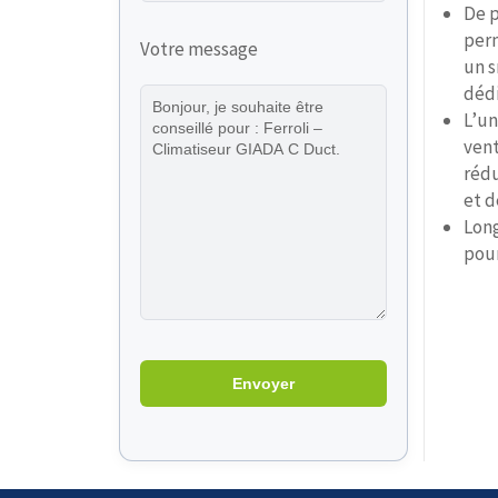
De p
perm
Votre message
un s
dédi
L’un
vent
rédu
et d
Long
pour