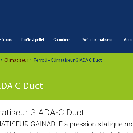
 à bois
Poêle à pellet
Chaudières
PAC et climatiseurs
Acce
Climatiseur
Ferroli - Climatiseur GIADA C Duct
IADA C Duct
matiseur GIADA-C Duct
ATISEUR GAINABLE à pression statique m