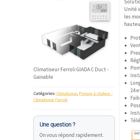
Solutio
Unité 
les mod
hauteu
Prot
Vent
Pres
Régl
Pomp
Climatiseur Ferroli GIADA C Duct -
Inst
Gainable
Long
24 e
Catégories:
Climatiseur
,
Pompe à chaleur -
Faib
Climatiseur Ferroli
Poss
Inst
Télé
Une question ?
On vous répond rapidement.