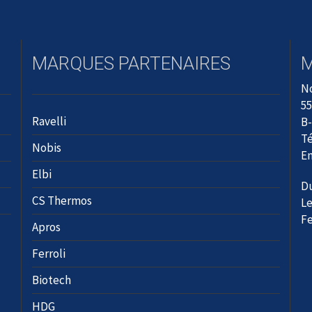
MARQUES PARTENAIRES
N
55
Ravelli
B-
Té
Nobis
Em
Elbi
Du
CS Thermos
Le
F
Apros
Ferroli
Biotech
HDG