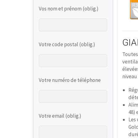
Vos nom et prénom (oblig.)
GIA
Votre code postal (oblig.)
Toutes 
ventil
élevées
niveau
Votre numéro de téléphone
Régu
dét
Ali
48) 
Votre email (oblig.)
Les 
Gold
duré