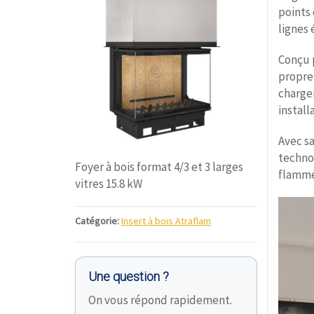
points
lignes
Conçu 
propre
chargem
install
Avec s
technol
Foyer à bois format 4/3 et 3 larges
flammé
vitres 15.8 kW
Catégorie:
Insert à bois Atraflam
Une question ?
On vous répond rapidement.