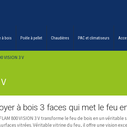
 à bois
Poêle à pellet
Chaudières
PAC et climatiseurs
Acce
0 VISION 3 V
 V
oyer à bois 3 faces qui met le feu 
LAM 800 VISION 3 V transforme le feu de bois en un véritable sp
surfaces vitrées. Véritable vitrine du feu, il offre une vision 