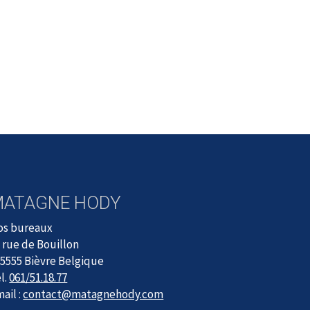
MATAGNE HODY
os bureaux
 rue de Bouillon
5555 Bièvre Belgique
l.
061/51.18.77
ail :
contact@matagnehody.com