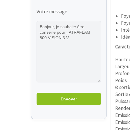
Votre message
Foye
Foye
Inté
Idéa
Caract
Hauteu
Largeu
Profon
Poids :
Ø sorti
Sortie 
Puissan
Rendem
Émissio
Émissi
Emissi