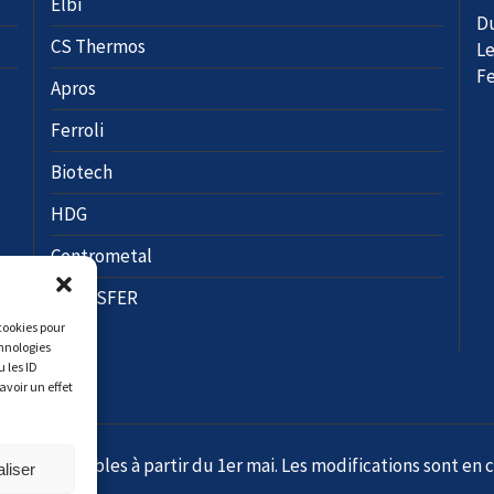
Elbi
Du
CS Thermos
Le
F
Apros
Ferroli
Biotech
HDG
Centrometal
NOVASFER
 cookies pour
chnologies
 les ID
avoir un effet
nt applicables à partir du 1er mai. Les modifications sont en 
liser