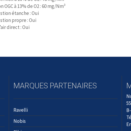
on OGC à 13% de O2 : 60 mg/Nm³
tion étanche : Oui
tion propre : Oui
air direct : Oui
MARQUES PARTENAIRES
N
55
Ravelli
B-
Té
Nobis
Em