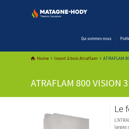
Qui sommes-nous
Poêle
Home
Insert à bois Atraflam
ATRAFLAM 80
ATRAFLAM 800 VISION 3
Le f
L’ATRAF
larges 