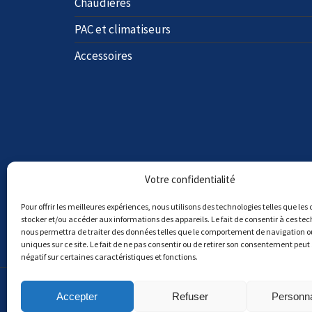
Chaudières
PAC et climatiseurs
Accessoires
Votre confidentialité
Pour offrir les meilleures expériences, nous utilisons des technologies telles que les
stocker et/ou accéder aux informations des appareils. Le fait de consentir à ces te
nous permettra de traiter des données telles que le comportement de navigation ou
uniques sur ce site. Le fait de ne pas consentir ou de retirer son consentement peut 
négatif sur certaines caractéristiques et fonctions.
Copyright © Matagne Hody. De nouveaux tarifs so
Accepter
Refuser
Personna
pour vérifier les prix. Nos prix sont HTVA.