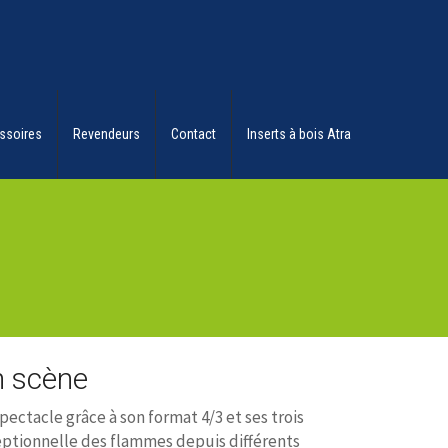
ssoires
Revendeurs
Contact
Inserts à bois Atra
en scène
ectacle grâce à son format 4/3 et ses trois
exceptionnelle des flammes depuis différents