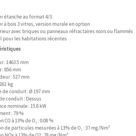
r étanche au format 4/3
r à bois 3 vitres, version murale en option
rieur avec briques ou panneaux réfractaires noirs ou flammés
l pour les habitations récentes
éristiques
r : 1463.5 mm
r : 856 mm
deur : 527 mm
 261 kg
e de conduit : Ø 197 mm
de conduit : Dessus
ce nominale : 15.8 kW
ent : 79 %
n CO à 13% de O₂ : 0.08 %
on de particules mesurées à 13% de O₂ : 37 mg/Nm³
on NOx à 13% de O2 : 78 mg/Nm³